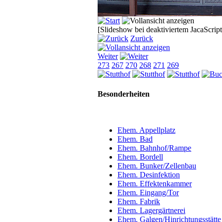
[Slideshow bei deaktiviertem JacaScript
Zurück
Weiter
273
267
270
268
271
269
Besonderheiten
Ehem. Appellplatz
Ehem. Bad
Ehem. Bahnhof/Rampe
Ehem. Bordell
Ehem. Bunker/Zellenbau
Ehem. Desinfektion
Ehem. Effektenkammer
Ehem. Eingang/Tor
Ehem. Fabrik
Ehem. Lagergärtnerei
Ehem. Galgen/Hinrichtungsstätte