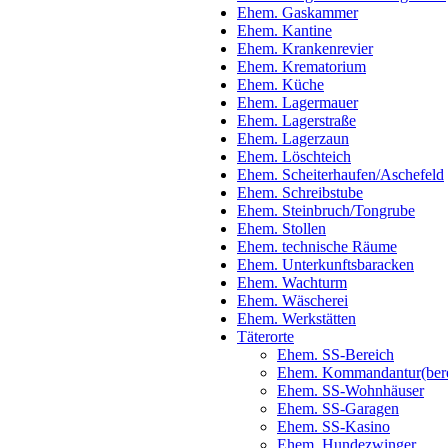
Ehem. Gaskammer
Ehem. Kantine
Ehem. Krankenrevier
Ehem. Krematorium
Ehem. Küche
Ehem. Lagermauer
Ehem. Lagerstraße
Ehem. Lagerzaun
Ehem. Löschteich
Ehem. Scheiterhaufen/Aschefeld
Ehem. Schreibstube
Ehem. Steinbruch/Tongrube
Ehem. Stollen
Ehem. technische Räume
Ehem. Unterkunftsbaracken
Ehem. Wachturm
Ehem. Wäscherei
Ehem. Werkstätten
Täterorte
Ehem. SS-Bereich
Ehem. Kommandantur(bere
Ehem. SS-Wohnhäuser
Ehem. SS-Garagen
Ehem. SS-Kasino
Ehem. Hundezwinger