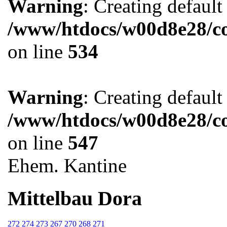
Warning
: Creating defaul
/www/htdocs/w00d8e28/co
on line
534
Warning
: Creating defaul
/www/htdocs/w00d8e28/co
on line
547
Ehem. Kantine
Mittelbau Dora
272
274
273
267
270
268
271